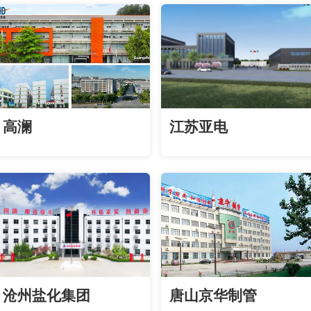
高澜
江苏亚电
沧州盐化集团
唐山京华制管